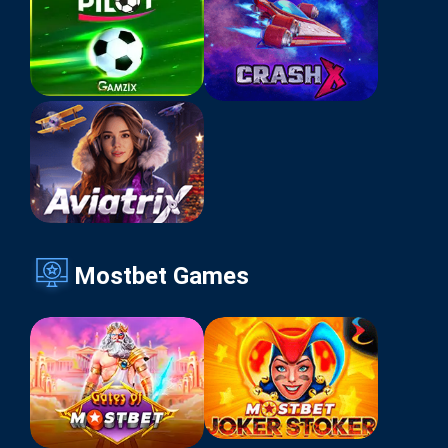
Mostbet Games