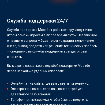
Служба поддержки 24/7
Служба поддержки Мостбет работает круглосуточно,
чтобы помочь игрокам в любое время суток. Независимо
от вашего вопроса — будь то регистрация, пополнение
счета, вывод средств или решение технических проблем
— специалисты службы поддержки всегда готовы
ответить.
Вы можете связаться с службой поддержки Мостбет
через несколько удобных способов:
Онлайн-чат на сайте, где вам ответят мгновенно.
Электронная почта, если ваш вопрос требует
детального разъяснения.
Телефонная поддержка, чтобы быстро получить
помощь в режиме реального времени.