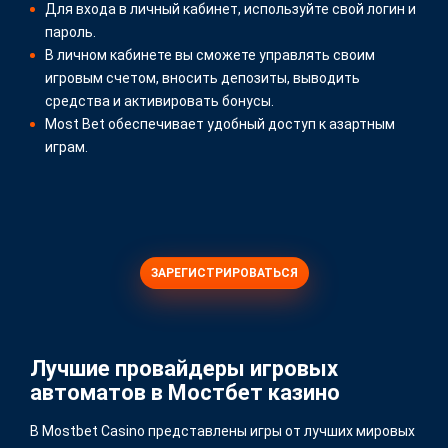
Для входа в личный кабинет, используйте свой логин и
пароль.
В личном кабинете вы сможете управлять своим
игровым счетом, вносить депозиты, выводить
средства и активировать бонусы.
Most Bet обеспечивает удобный доступ к азартным
играм.
ЗАРЕГИСТРИРОВАТЬСЯ
Лучшие провайдеры игровых
автоматов в Мостбет казино
В Mostbet Casino представлены игры от лучших мировых