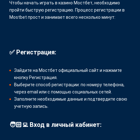
Чтобы начать играть в казино Мостбет, необходимо
пройти быструю регистрацию. Процесс регистрации в
Mostbet прост и занимает всего несколько минут:
✅ Регистрация:
Зайдите на Мостбет официальный сайт и нажмите
кнопку Регистрация.
Выберите способ регистрации: по номеру телефона,
через email или с помощью социальных сетей.
Заполните необходимые данные и подтвердите свою
учетную запись.
🧑🏻‍💻 Вход в личный кабинет: