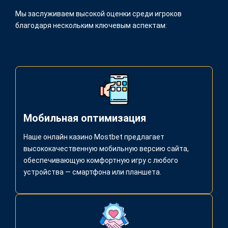
Мы заслуживаем высокой оценки среди игроков
благодаря нескольким ключевым аспектам:
Мобильная оптимизация
Наше онлайн казино Mostbet предлагает
высококачественную мобильную версию сайта,
обеспечивающую комфортную игру с любого
устройства — смартфона или планшета.