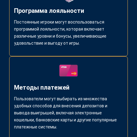
Программа лояльности
Постоянные игроки могут воспользоваться
программой лояльности, которая включает
различные уровни и бонусы, увеличивающие
удовольствие и выгоду от игры.
Методы платежей
Пользователи могут выбирать из множества
удобных способов для внесения депозитов и
вывода выигрышей, включая электронные
кошельки, банковские карты и другие популярные
платежные системы.