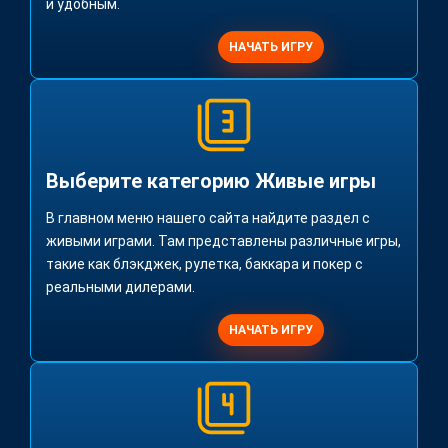
и удобным.
НАЧАТЬ ИГРУ
Выберите категорию Живые игры
В главном меню нашего сайта найдите раздел с
живыми играми. Там представлены различные игры,
такие как блэкджек, рулетка, баккара и покер с
реальными дилерами.
НАЧАТЬ ИГРУ